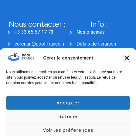
Nous contacter :
Info :
+3 33 65 67 17 73
Nos piscines
corentin@pool-france.fr
Délais de livraison
18 Rue Mervil, 25300
Gérer le consentement
Pontarlier
Nous utilisons des cookies pour améliorer votre expérience sur notre
site. Vous pouvez accepter ou refuser leur utilisation. Le refus de
certains cookies peut limiter certaines fonctionnalités.
Accepter
Conditions générales
Politique de confidentialité
Refuser
Politique de cookies
Mentions Légales
© 2026
Bapt-creator
. Tous droits réservés .
Voir les préférences