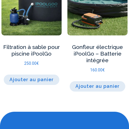
Filtration à sable pour
Gonfleur électrique
piscine iPoolGo
iPoolGo – Batterie
intégrée
250.00
€
160.00
€
Ajouter au panier
Ajouter au panier